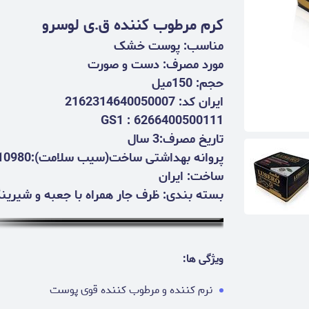
کرم مرطوب کننده ق.ی لوسرو
مناسب: پوست خشک
مورد مصرف: دست و صورت
حجم: 150میل
ایران کد: 2162314640050007
GS1 : 6266400500111
تاریخ مصرف:3 سال
پروانه بهداشتی ساخت(سیب سلامت):40/10980
ساخت: ایران
بسته بندی: ظرف جار همراه با جعبه و شیری
ویژگی ها:
نرم کننده و مرطوب کننده قوی پوست