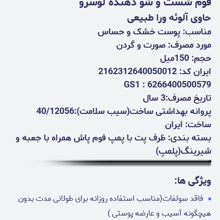
فوم شست و شو دهنده لوسرو
حاوی آلوئه ورا طبیعی
مناسب: پوست خشک و حساس
مورد مصرف: صورت و گردن
حجم: 150میل
ایران کد: 2162312640050012
GS1 : 6266400500579
تاریخ مصرف:3 سال
پروانه بهداشتی ساخت(سیب سلامت):40/12056
ساخت: ایران
بسته بندی: ظرف پت با پمپ فوم پاش همراه با جعبه و
شیرینگ(پلمپ)
ویژگی ها:
فاقد سولفات(مناسب استفاده روزانه برای طولانی مدت بدون
هیچگونه آسیب و عارضه پوستی )